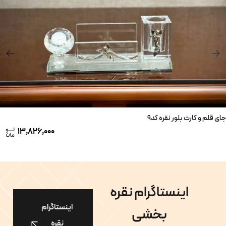
جای قلم و کارت بلور نقره کد9
13,826,000
اینستاگرام نقره
اینستاگرام
بخشی
نقره