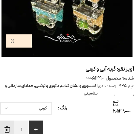
بزرگ
آویز نقره گربه آبی و کرمی
شناسه محصول: -0005149
925
اکسسوری و نشان کتاب
,
دکوری و تزئینی
,
هدایای سازمانی و
عیار
دسته بندی
مناسبتی
:
:
رنگ
6,522,000
+