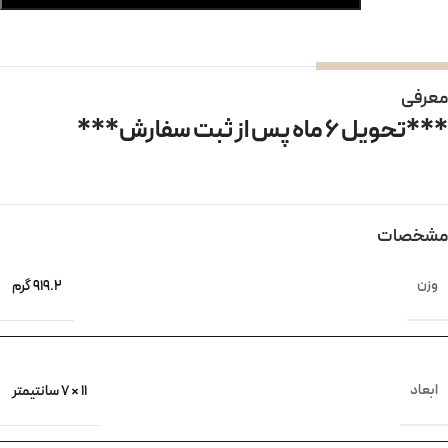
معرفی
***تحویل 6 ماه پس از ثبت سفارش***
مشخصات
وزن
919.2 گرم
ابعاد
11 × 7 سانتیمتر