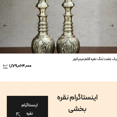
یک جفت تنگ نقره قلم مینیاتور
1,179,064,000
اینستاگرام نقره
اینستاگرام
بخشی
نقره