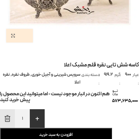
بزرگ
کاسه شش تایی نقره قلم مشبک اعلا
900
919.2
سرویس شیرینی و آجیل خوری
,
ظروف نقره
,
نقره
عیار
گرم
دسته بندی
اعلا
:
:
:
هم اکنون در انبار موجود نیست - اما میتوانید این محصول را
پیش خرید کنید
573,635,000
+
افزودن به سبد خرید